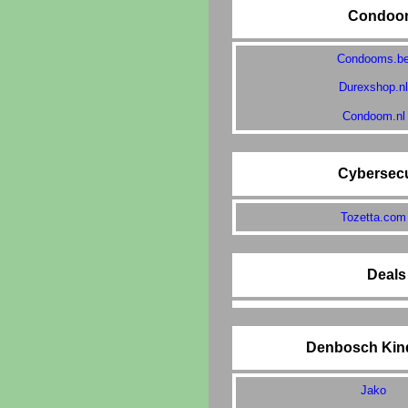
Condoo
Condooms.b
Durexshop.n
Condoom.nl
Cybersecu
Tozetta.com
Deals
Denbosch Kin
Jako