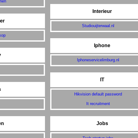
nnen
Interieur
er
Studiouijterwaal.nl
kop
Iphone
y
Iphoneservicelimburg.nl
IT
s
Hikvision default password
It recruitment
en
Jobs