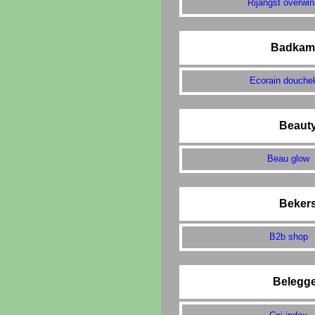
Rijangst overwi
Badkam
Ecorain douche
Beaut
Beau glow
Beker
B2b shop
Belegg