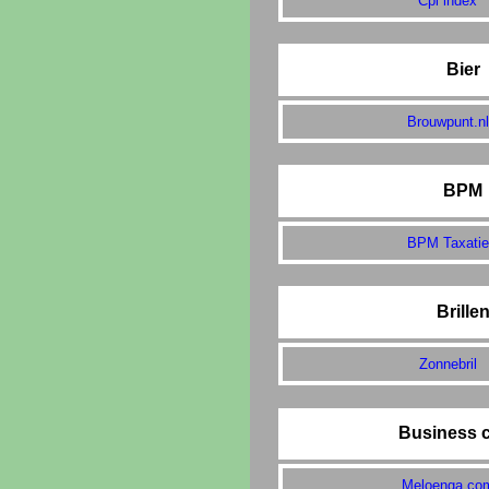
Cpi index
Bier
Brouwpunt.nl
BPM
BPM Taxatie
Brille
Zonnebril
Business 
Meloenga.co