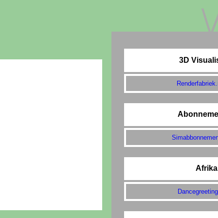
3D Visuali
HOME
Renderfabriek.
ALFABET
CATEGORIEËN
Abonneme
LINK AANMELDEN
Simabbonnement
LINK WIJZIGEN
ADVERTEREN
Afrika
LOGIN
Dancegreetin
CONTACT