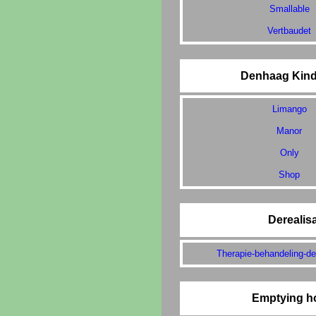
Smallable
Vertbaudet
Denhaag Kin
Limango
Manor
Only
Shop
Derealisa
Therapie-behandeling-der
Emptying h