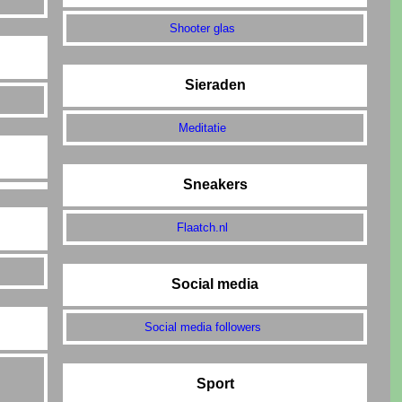
Shooter glas
Sieraden
Meditatie
Sneakers
Flaatch.nl
Social media
Social media followers
Sport