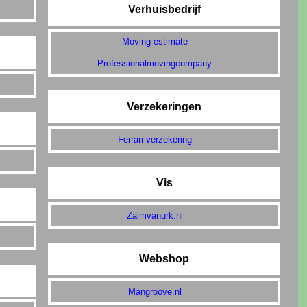
Verhuisbedrijf
Moving estimate
Professionalmovingcompany
Verzekeringen
Ferrari verzekering
Vis
Zalmvanurk.nl
Webshop
Mangroove.nl