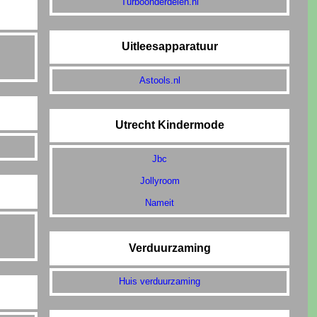
Turboonderdelen.nl
Uitleesapparatuur
Astools.nl
Utrecht Kindermode
Jbc
Jollyroom
Nameit
Verduurzaming
Huis verduurzaming