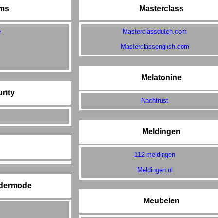
ms
Masterclass
e
Masterclassdutch.com
l
Masterclassenglish.com
Melatonine
rity
Nachtrust
Meldingen
112 meldingen
Meldingen.nl
dermode
Meubelen