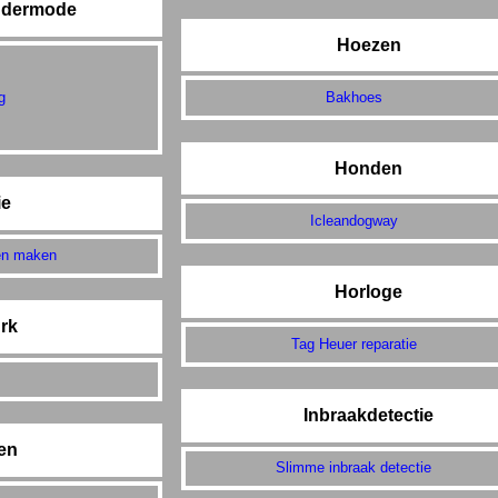
ndermode
Hoezen
g
Bakhoes
Honden
ie
Icleandogway
ten maken
Horloge
rk
Tag Heuer reparatie
Inbraakdetectie
den
Slimme inbraak detectie