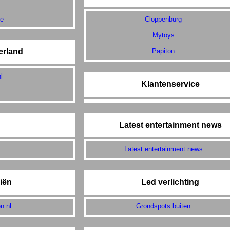
de
Cloppenburg
Mytoys
Papiton
erland
l
Klantenservice
Latest entertainment news
Latest entertainment news
iën
Led verlichting
n.nl
Grondspots buiten