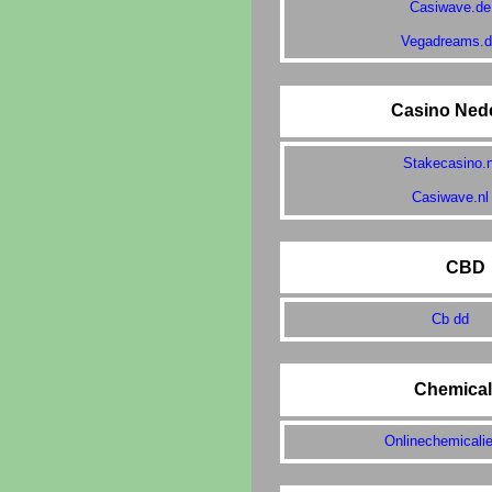
Casiwave.de
Vegadreams.
Casino Ned
Stakecasino.n
Casiwave.nl
CBD
Cb dd
Chemical
Onlinechemicalie