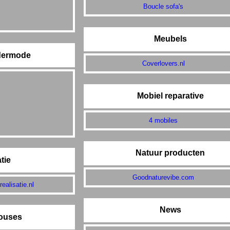
Boucle sofa's
Meubels
dermode
Coverlovers.nl
Mobiel reparative
4 mobiles
Natuur producten
tie
Goodnaturevibe.com
ealisatie.nl
News
ouses