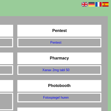
Pentest
Pentest
Pharmacy
Xanax 2mg tabl 50
Photobooth
Fotospiegel huren