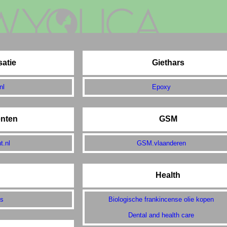
satie
Giethars
nl
Epoxy
nten
GSM
.nl
GSM.vlaanderen
Health
gs
Biologische frankincense olie kopen
Dental and health care