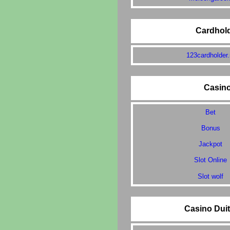
Cardhol
123cardholder.
Casin
Bet
Bonus
Jackpot
Slot Online
Slot wolf
Casino Dui