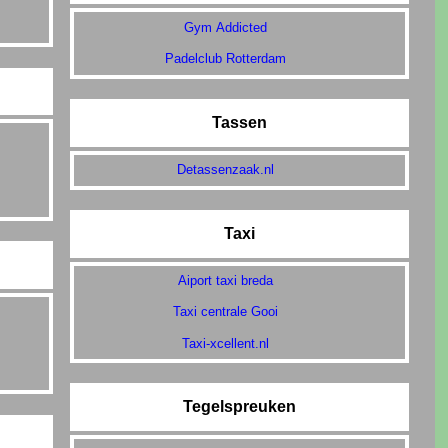
Gym Addicted
Padelclub Rotterdam
Tassen
Detassenzaak.nl
Taxi
Aiport taxi breda
Taxi centrale Gooi
Taxi-xcellent.nl
Tegelspreuken