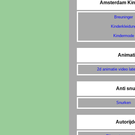
Amsterdam Ki
Breuninger
Kinderkleidun
Kindermode
Animat
2d animatie video la
Anti snu
Snurken
Autorij