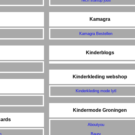
Tech startup jobs
Kamagra
Kamagra Bestellen
Kinderblogs
Kinderkleding webshop
n
Kinderkleding mode lytl
Kindermode Groningen
cards
Aboutyou
m
Baurv