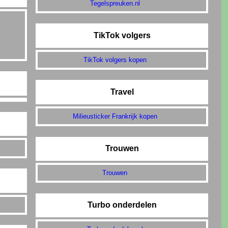
Tegelspreuken.nl
TikTok volgers
TikTok volgers kopen
Travel
Milieusticker Frankrijk kopen
Trouwen
Trouwen
Turbo onderdelen