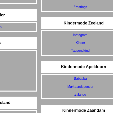
Ernstings
der
Kindermode Zeeland
nl
Instagram
Kinder
o
Tausendkind
Kindermode Apeldoorn
Babauba
Marksandspencer
Zalando
tsland
Kindermode Zaandam