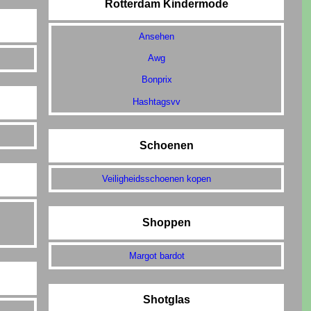
Rotterdam Kindermode
Ansehen
Awg
Bonprix
Hashtagsvv
Schoenen
Veiligheidsschoenen kopen
Shoppen
Margot bardot
Shotglas