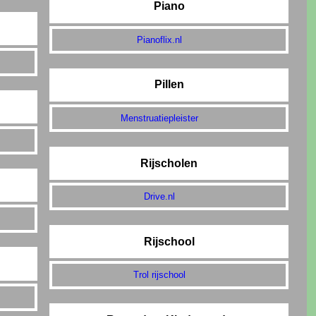
Piano
Pianoflix.nl
Pillen
Menstruatiepleister
Rijscholen
Drive.nl
Rijschool
Trol rijschool